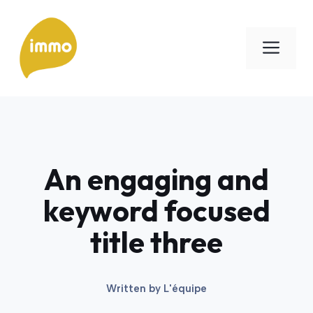
Aller
au
Men
contenu
An engaging and
keyword focused
title three
Written by
L'équipe