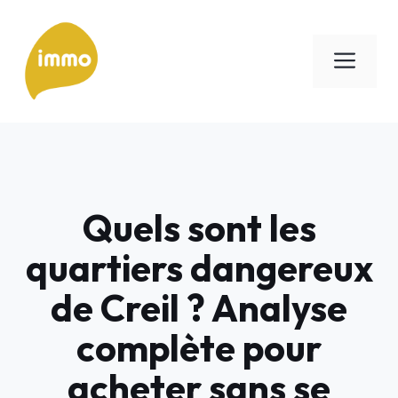
Aller
au
Men
contenu
Quels sont les
quartiers dangereux
de Creil ? Analyse
complète pour
acheter sans se