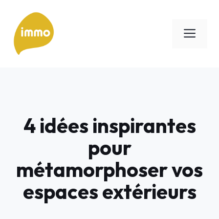
Aller
au
Men
contenu
4 idées inspirantes
pour
métamorphoser vos
espaces extérieurs