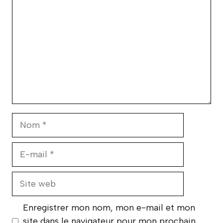
Nom
E-
mail
Site
web
Enregistrer mon nom, mon e-mail et mon
site dans le navigateur pour mon prochain