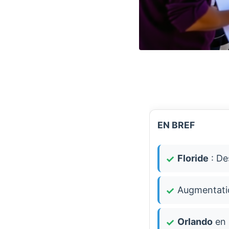
EN BREF
Floride
: Des
Augmentati
Orlando
en 