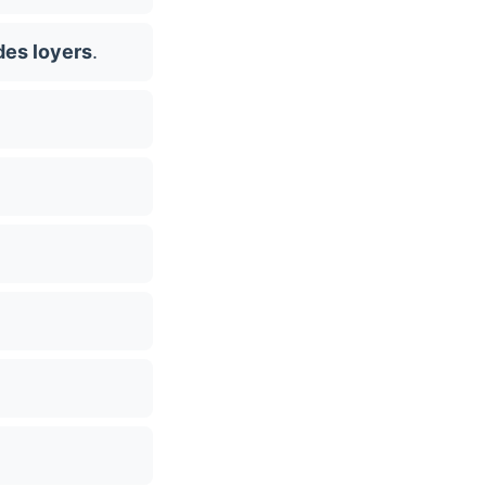
des loyers
.