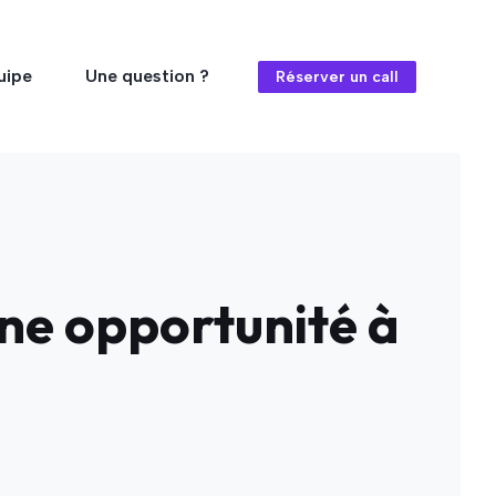
uipe
Une question ?
Réserver un call
une opportunité à