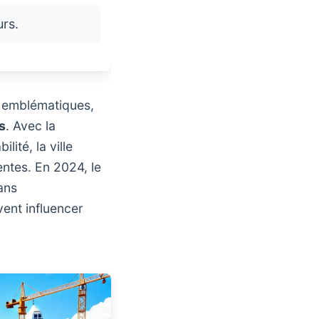
urs.
s emblématiques,
s
. Avec la
lité, la ville
centes. En 2024, le
ans
vent influencer