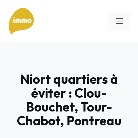
Aller
au
Men
contenu
Niort quartiers à
éviter : Clou-
Bouchet, Tour-
Chabot, Pontreau