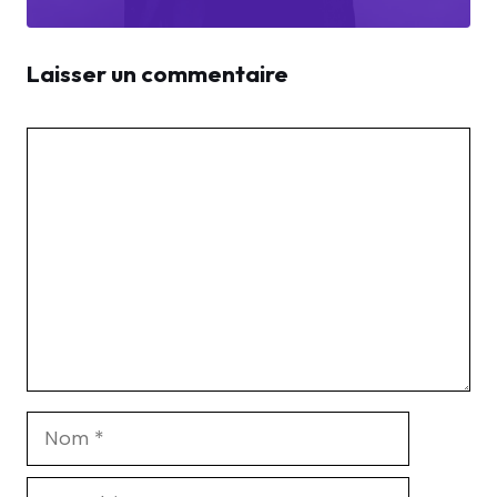
Laisser un commentaire
Commentaire
Nom
E-