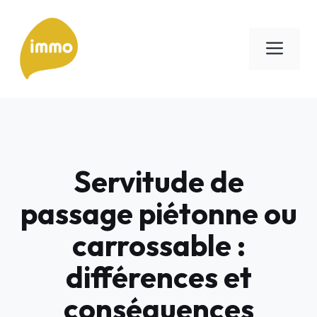
Aller
au
Men
contenu
Servitude de
passage piétonne ou
carrossable :
différences et
conséquences